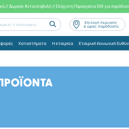
ά // Δωρεάν Αντικαταβολή // Ελάχιστη Παραγγελία 50€ για παράδοσ
Eπιλογή περιοχής
& ώρας παράδοσης
φορές
Kαταστήματα
Η εταιρεία
Εταιρική Κοινωνική Ευθύν
ΠΡΟΪΟΝΤΑ