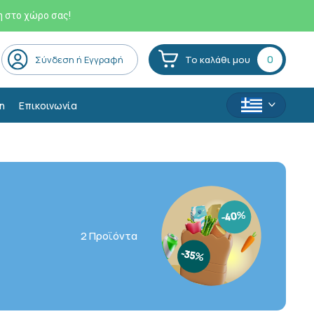
η στο χώρο σας!
0
Σύνδεση ή Εγγραφή
Το καλάθι μου
η
Επικοινωνία
2 Προϊόντα