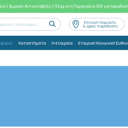
ά // Δωρεάν Αντικαταβολή // Ελάχιστη Παραγγελία 50€ για παράδοσ
Eπιλογή περιοχής
& ώρας παράδοσης
φορές
Kαταστήματα
Η εταιρεία
Εταιρική Κοινωνική Ευθύν