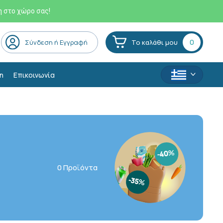
η στο χώρο σας!
0
Σύνδεση ή Εγγραφή
Το καλάθι μου
η
Επικοινωνία
0 Προϊόντα