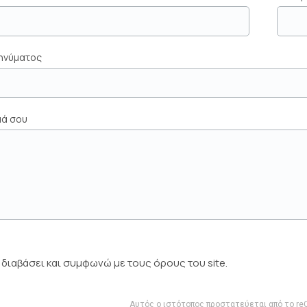
μηνύματος
μά σου
διαβάσει και συμφωνώ με τους όρους του site.
Αυτός ο ιστότοπος προστατεύεται από το re