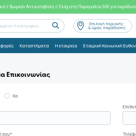
ά // Δωρεάν Αντικαταβολή // Ελάχιστη Παραγγελία 50€ για παράδοσ
Eπιλογή περιοχής
& ώρας παράδοσης
φορές
Kαταστήματα
Η εταιρεία
Εταιρική Κοινωνική Ευθύν
α Επικοινωνίας
Κα
Επίθε
l σου*
Τηλέφ