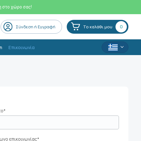
η στο χώρο σας!
0
Σύνδεση ή Εγγραφή
Το καλάθι μου
η
Επικοινωνία
το*
ωνο επικοινωνίας*