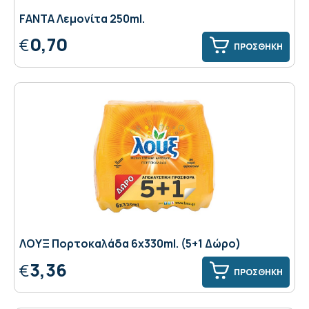
FANTA Λεμονίτα 250ml.
0,70
€
ΠΡΟΣΘΗΚΗ
ΛΟΥΞ Πoρτοκαλάδα 6x330ml. (5+1 Δώρο)
3,36
€
ΠΡΟΣΘΗΚΗ