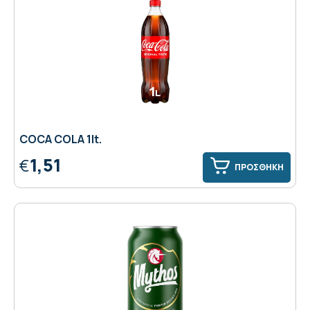
COCA COLA 1lt.
1,51
€
ΠΡΟΣΘΗΚΗ