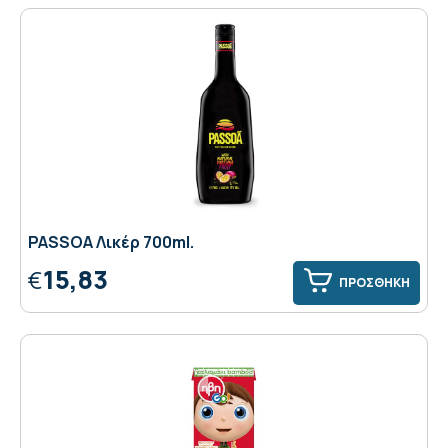
PASSOA Λικέρ 700ml.
15,83
€
ΠΡΟΣΘΗΚΗ