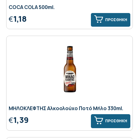
COCA COLA 500ml.
1,18
€
ΠΡΟΣΘΗΚΗ
MHΛΟΚΛΕΦΤΗΣ Αλκοολούχο Ποτό Μήλο 330ml.
1,39
€
ΠΡΟΣΘΗΚΗ