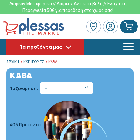
Δωρεάν Μεταφορικά // Δωρεάν Αντικαταβολή // Ελάχιστη
Παραγγελία 50€ για παράδοση στο χώρο σας!
Τα προϊόντα μας
ΑΡΧΙΚΗ
ΚΑΤΗΓΟΡΙΕΣ
ΚΑΒΑ
ΚΑΒΑ
Ταξινόμηση:
--
405 Προϊόντα