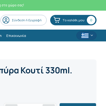
η στο χώρο σας!
0
Σύνδεση ή Εγγραφή
Το καλάθι μου
η
Επικοινωνία
ύρα Κουτί 330ml.