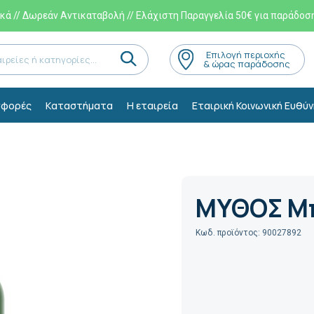
ά // Δωρεάν Αντικαταβολή // Ελάχιστη Παραγγελία 50€ για παράδοσ
Eπιλογή περιοχής
& ώρας παράδοσης
φορές
Kαταστήματα
Η εταιρεία
Εταιρική Κοινωνική Ευθύν
.
ΜΥΘΟΣ Μπ
Κωδ. προϊόντος: 90027892