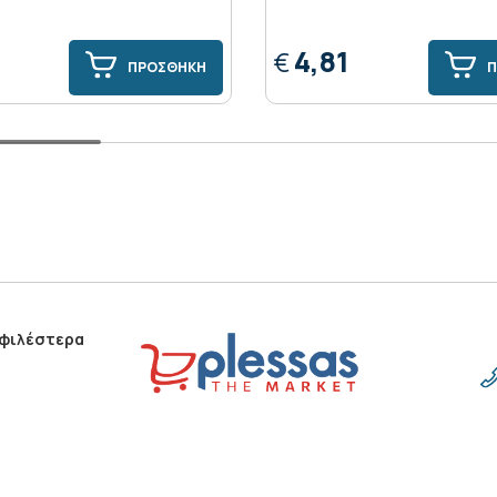
4,81
€
ΠΡΟΣΘΗΚΗ
Π
οφιλέστερα