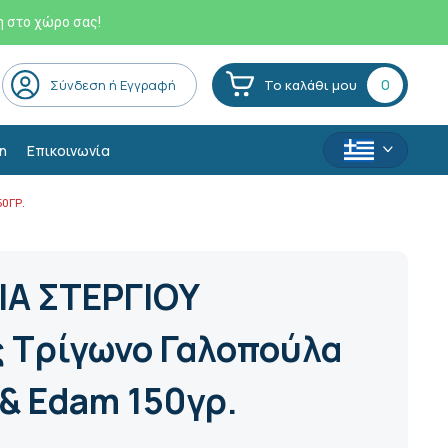
η στο χώρο σας!
0
Σύνδεση ή Εγγραφή
Το καλάθι μου
η
Επικοινωνία
50ΓΡ.
ΙΑ ΣΤΕΡΓΙΟΥ
ς Τρίγωνο Γαλοπούλα
& Edam 150γρ.