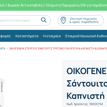
ά // Δωρεάν Αντικαταβολή // Ελάχιστη Παραγγελία 50€ για παράδοσ
Eπιλογή περιοχής
& ώρας παράδοσης
φορές
Kαταστήματα
Η εταιρεία
Εταιρική Κοινωνική Ευθύν
ΜΑΤΑ
ΟΙΚΟΓΕΝΕΙΑ ΣΤΕΡΓΙΟΥ ΣΆΝΤΟΥΙΤΣ ΤΡΊΓΩΝΟ ΓΑΛΟΠΟΎΛΑ ΚΑΠΝΙΣΤΉ & EDAM 1
ΟΙΚΟΓΕΝΕ
Σάντουιτ
Καπνιστή 
Κωδ. προϊόντος: 90025794