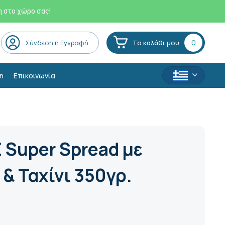
η στο χώρο σας!
0
Σύνδεση ή Εγγραφή
Το καλάθι μου
η
Επικοινωνία
Super Spread με
& Ταχίνι 350γρ.