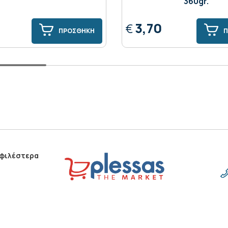
360gr.
3,70
€
ΠΡΟΣΘΗΚΗ
Π
οφιλέστερα