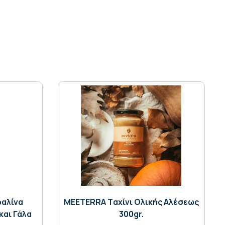
ραλίνα
MEETERRA Tαχίνι Ολικής Αλέσεως
και Γάλα
300gr.