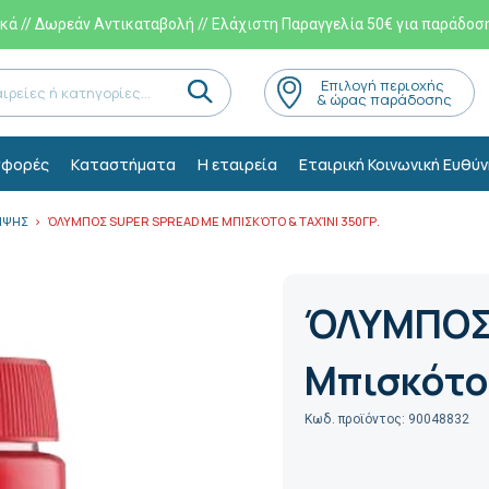
ά // Δωρεάν Αντικαταβολή // Ελάχιστη Παραγγελία 50€ για παράδοσ
Eπιλογή περιοχής
& ώρας παράδοσης
φορές
Kαταστήματα
Η εταιρεία
Εταιρική Κοινωνική Ευθύν
ΕΙΨΗΣ
ΌΛΥΜΠΟΣ SUPER SPREAD ΜΕ ΜΠΙΣΚΌΤΟ & ΤΑΧΊΝΙ 350ΓΡ.
ΌΛΥΜΠΟΣ 
Μπισκότο 
Κωδ. προϊόντος: 90048832