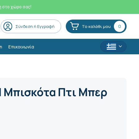
η στο χώρο σας!
0
Σύνδεση ή Εγγραφή
Το καλάθι μου
η
Επικοινωνία
 Μπισκότα Πτι Μπερ