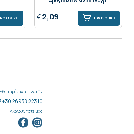
Αμύγδαλο & Κινόα 180γρ.
2,09
€
ΡΟΣΘΗΚΗ
ΠΡΟΣΘΗΚΗ
Εξυπηρέτηση πελατών
+30 26950 22310
Ακολουθήστε μας