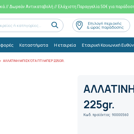
ά // Δωρεάν Αντικαταβολή // Ελάχιστη Παραγγελία 50€ για παράδοσ
Eπιλογή περιοχής
& ώρας παράδοσης
φορές
Kαταστήματα
Η εταιρεία
Εταιρική Κοινωνική Ευθύν
ΑΛΛΑΤΙΝΗ ΜΠΙΣΚΌΤΑ ΠΤΙ ΜΠΕΡ 225GR.
ΑΛΛΑΤΙΝΗ
225gr.
Κωδ. προϊόντος: 90000560