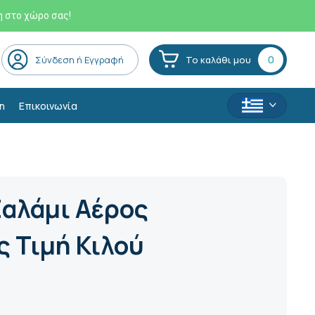
η στο χώρο σας!
0
Σύνδεση ή Εγγραφή
Το καλάθι μου
η
Επικοινωνία
Σαλάμι Αέρος
 Τιμή Κιλού