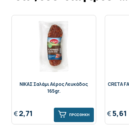
ΝΙΚΑΣ Σαλάμι Αέρος Λευκάδος
CRETA FA
165gr.
2,71
5,61
€
€
ΠΡΟΣΘΗΚΗ