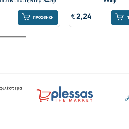
α Σάντουιτς 6τεμ. 342gr.
564gr.
2,24
€
ΠΡΟΣΘΗΚΗ
Π
οφιλέστερα