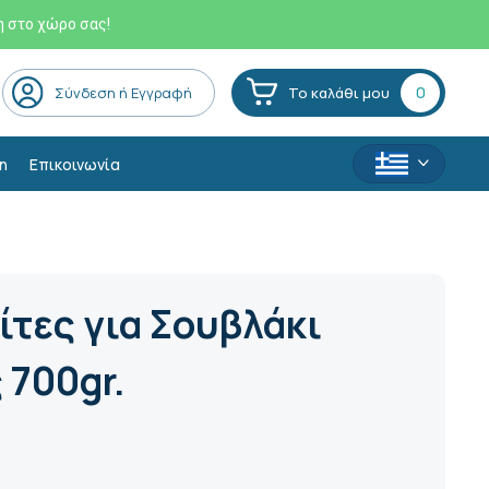
η στο χώρο σας!
0
Σύνδεση ή Εγγραφή
Το καλάθι μου
η
Επικοινωνία
ίτες για Σουβλάκι
 700gr.