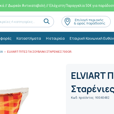
ά // Δωρεάν Αντικαταβολή // Ελάχιστη Παραγγελία 50€ για παράδοσ
Eπιλογή περιοχής
& ώρας παράδοσης
φορές
Kαταστήματα
Η εταιρεία
Εταιρική Κοινωνική Ευθύν
ΙΑ
ELVIART ΠΊΤΕΣ ΓΙΑ ΣΟΥΒΛΆΚΙ ΣΤΑΡΈΝΙΕΣ 700GR.
ELVIART Π
Σταρένιες
Κωδ. προϊόντος: 90040482