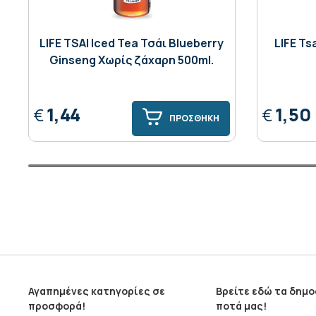
LIFE TSAI Iced Tea Τσάι Blueberry
LIFE Ts
Ginseng Χωρίς ζάχαρη 500ml.
1,44
1,50
€
€
ΠΡΟΣΘΗΚΗ
Αγαπημένες κατηγορίες σε
Βρείτε εδώ τα δημ
προσφορά!
ποτά μας!