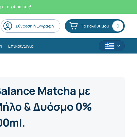
η στο χώρο σας!
0
Σύνδεση ή Εγγραφή
Το καλάθι μου
η
Επικοινωνία
 Balance Matcha με
Μήλο & Δυόσμο 0%
00ml.