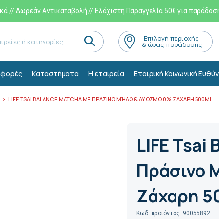
ά // Δωρεάν Αντικαταβολή // Ελάχιστη Παραγγελία 50€ για παράδοσ
Eπιλογή περιοχής
& ώρας παράδοσης
φορές
Kαταστήματα
Η εταιρεία
Εταιρική Κοινωνική Ευθύν
LIFE TSAI BALANCE MATCHA ΜΕ ΠΡΆΣΙΝΟ ΜΉΛΟ & ΔΥΌΣΜΟ 0% ZΆΧΑΡΗ 500ML.
LIFE Tsai
Πράσινο 
Zάχαρη 5
Κωδ. προϊόντος: 90055892