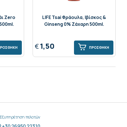
ι Zero
LIFE Tsai Φράουλα, Ιβίσκος &
500ml.
Ginseng 0% Ζάχαρη 500ml.
1,50
€
ΡΟΣΘΗΚΗ
ΠΡΟΣΘΗΚΗ
Εξυπηρέτηση πελατών
+30 26950 22310