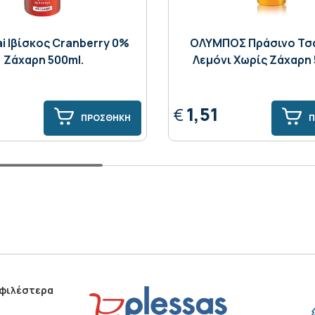
ai Ιβίσκος Cranberry 0%
ΟΛΥΜΠΟΣ Πράσινο Τσά
Ζάχαρη 500ml.
Λεμόνι Χωρίς Ζάχαρη 
1,51
€
ΠΡΟΣΘΗΚΗ
Π
οφιλέστερα