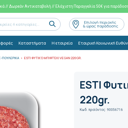
ά // Δωρεάν Αντικαταβολή // Ελάχιστη Παραγγελία 50€ για παράδοσ
Eπιλογή περιοχής
& ώρας παράδοσης
φορές
Kαταστήματα
Η εταιρεία
Εταιρική Κοινωνική Ευθύν
-ΠΟΥΛΕΡΙΚΑ
ESTI ΦΥΤΙΚΌ ΜΠΙΦΤΈΚΙ VEGAN 220GR.
ESTI Φυτι
220gr.
Κωδ. προϊόντος: 90056716