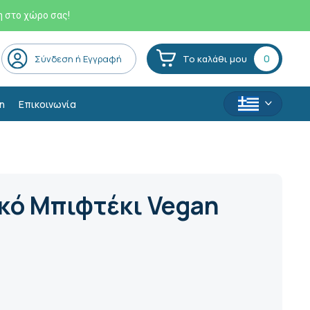
η στο χώρο σας!
0
Σύνδεση ή Εγγραφή
Το καλάθι μου
η
Επικοινωνία
κό Μπιφτέκι Vegan