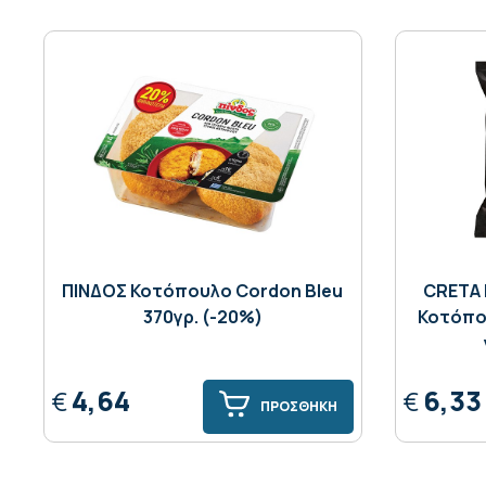
ΠΙΝΔΟΣ Κοτόπουλο Cordon Bleu
CRETA 
370γρ. (-20%)
Κοτόπο
4,64
6,33
€
€
ΠΡΟΣΘΗΚΗ