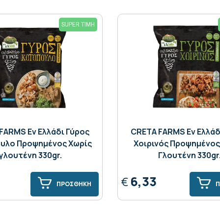
SUPER ΤΙΜΗ
FARMS Eν Ελλάδι Γύρος
CRETA FARMS Εν Ελλάδ
υλο Προψημένος Χωρίς
Χοιρινός Προψημένος
γλουτένη 330gr.
Γλουτένη 330gr
6,33
€
ΠΡΟΣΘΗΚΗ
Π