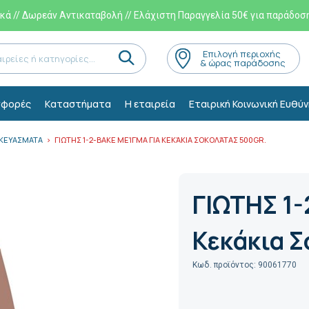
ά // Δωρεάν Αντικαταβολή // Ελάχιστη Παραγγελία 50€ για παράδοσ
Eπιλογή περιοχής
& ώρας παράδοσης
φορές
Kαταστήματα
Η εταιρεία
Εταιρική Κοινωνική Ευθύν
ΣΚΕΥΑΣΜΑΤΑ
ΓΙΩΤΗΣ 1-2-BΑΚΕ ΜΕΊΓΜΑ ΓΙΑ KΕΚΆΚΙΑ ΣΟΚΟΛΆΤΑΣ 500GR.
ΓΙΩΤΗΣ 1-
Kεκάκια Σ
Κωδ. προϊόντος: 90061770