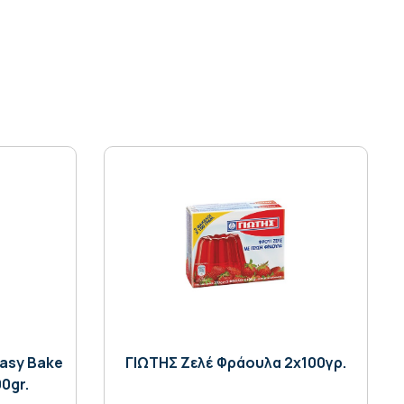
asy Bake
ΓΙΩΤΗΣ Ζελέ Φράουλα 2x100γρ.
00gr.