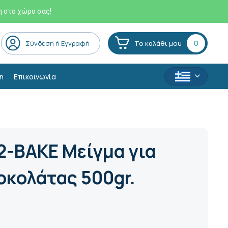
η στο χώρο σας!
0
Σύνδεση ή Εγγραφή
Το καλάθι μου
η
Επικοινωνία
2-BΑΚΕ Μείγμα για
οκολάτας 500gr.