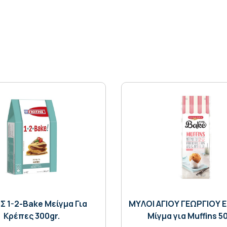
Σ 1-2-Bake Μείγμα Για
MYΛΟΙ ΑΓΙΟΥ ΓΕΩΡΓΙΟΥ E
Κρέπες 300gr.
Μίγμα για Μuffins 5