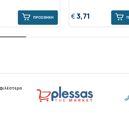
3,71
€
ΠΡΟΣΘΗΚΗ
Π
οφιλέστερα