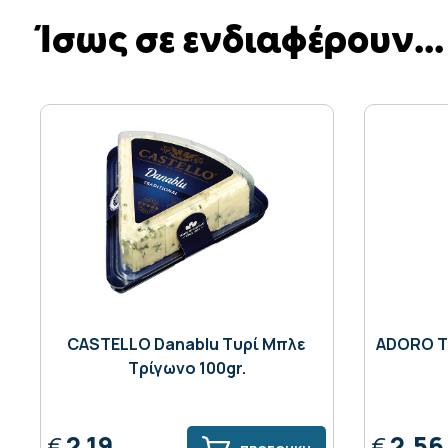
Ίσως σε ενδιαφέρουν...
CASTELLO Danablu Tυρί Mπλε
ADORO Τυ
Tρίγωνο 100gr.
2,19
2,56
€
€