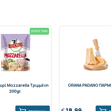
SUPER ΤΙΜΗ
ρί Μozzarella Τριμμένη
GRANA PADANO ΠΑΡΜ
200gr.
18,99
€