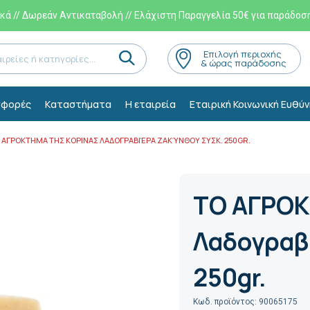
ά // Δωρεάν Αντικαταβολή // Ελάχιστη Παραγγελία 50€ για παράδοσ
Eπιλογή περιοχής
& ώρας παράδοσης
φορές
Kαταστήματα
Η εταιρεία
Εταιρική Κοινωνική Ευθύν
 ΑΓΡΟΚΤΗΜΑ ΤΗΣ ΚΟΡΙΝΑΣ ΛΑΔΟΓΡΑΒΙΈΡΑ ΖΑΚΎΝΘΟΥ ΣΥΣΚ. 250GR.
ΤΟ ΑΓΡΟΚ
Λαδογραβ
250gr.
Κωδ. προϊόντος: 90065175