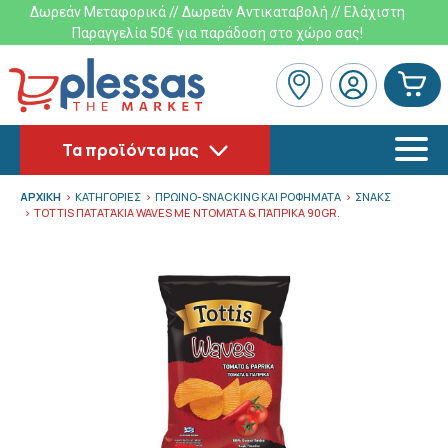
Δωρεάν Μεταφορικά // Δωρεάν Αντικαταβολή // Ελάχιστη
Παραγγελία 50€ για παράδοση στο χώρο σας!
Τα προϊόντα μας
ΑΡΧΙΚΗ
ΚΑΤΗΓΟΡΙΕΣ
ΠΡΩΙΝΟ-SNACKING ΚΑΙ ΡΟΦΗΜΑΤΑ
ΣΝΑΚΣ
TOTTIS ΠΑΤΑΤΆΚΙΑ WAVES ΜΕ ΝΤΟΜΆΤΑ & ΠΆΠΡΙΚΑ 90GR.