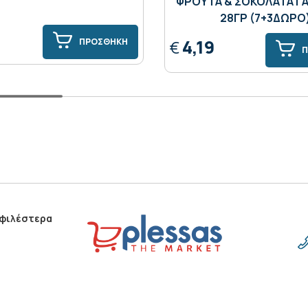
ΦΡΟΥΤΑ & ΣΟΚΟΛΑΤΑ Γ
28ΓΡ (7+3ΔΩΡΟ
4,19
ΠΡΟΣΘΗΚΗ
€
Π
οφιλέστερα