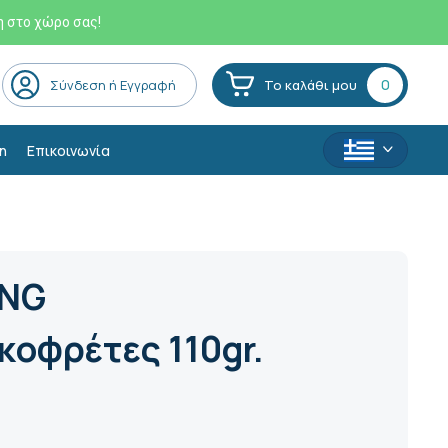
η στο χώρο σας!
0
Σύνδεση ή Εγγραφή
Το καλάθι μου
η
Επικοινωνία
ING
κοφρέτες 110gr.