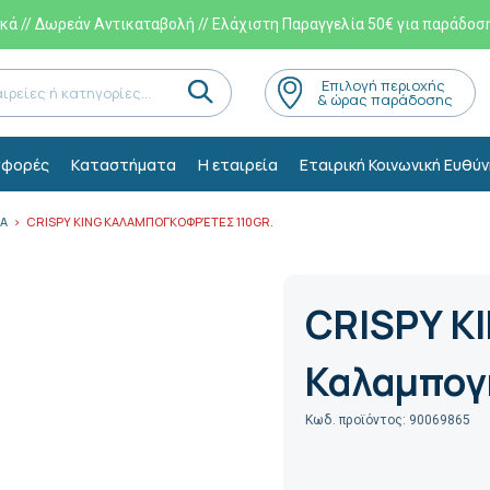
ά // Δωρεάν Αντικαταβολή // Ελάχιστη Παραγγελία 50€ για παράδοσ
Eπιλογή περιοχής
& ώρας παράδοσης
φορές
Kαταστήματα
Η εταιρεία
Εταιρική Κοινωνική Ευθύν
Α
CRISPΥ KING ΚΑΛΑΜΠΟΓΚΟΦΡΈΤΕΣ 110GR.
CRISPΥ K
Καλαμπογ
Κωδ. προϊόντος: 90069865