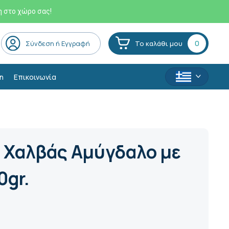
η στο χώρο σας!
0
Σύνδεση ή Εγγραφή
Το καλάθι μου
η
Επικοινωνία
Χαλβάς Αμύγδαλο με
0gr.