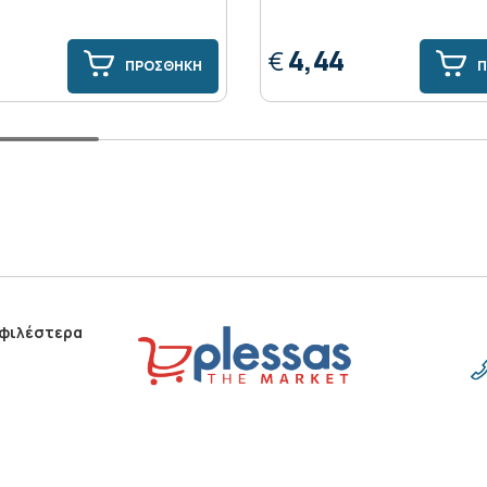
4,44
€
ΠΡΟΣΘΗΚΗ
Π
οφιλέστερα