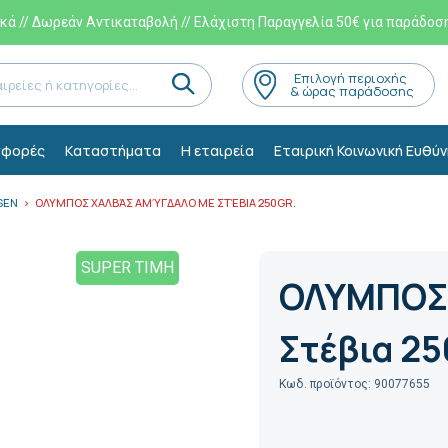
ά // Δωρεάν Αντικαταβολή // Ελάχιστη Παραγγελία 50€ για παράδοσ
Eπιλογή περιοχής
& ώρας παράδοσης
φορές
Kαταστήματα
Η εταιρεία
Εταιρική Κοινωνική Ευθύν
SEN
ΟΛΥΜΠΟΣ ΧΑΛΒΆΣ ΑΜΎΓΔΑΛΟ ΜΕ ΣΤΈΒΙΑ 250GR.
SUPER ΤΙΜΗ
ΟΛΥΜΠΟΣ 
Στέβια 25
Κωδ. προϊόντος: 90077655