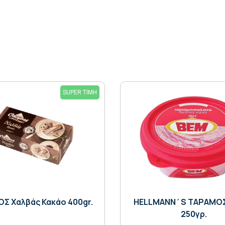
SUPER ΤΙΜΗ
Σ Χαλβάς Κακάο 400gr.
HELLMANN΄S ΤΑΡΑΜΟ
250γρ.