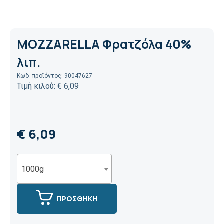
MOZZARELLA Φρατζόλα 40%
λιπ.
Κωδ. προϊόντος: 90047627
Τιμή κιλού: € 6,09
€ 6,09
1000g
ΠΡΟΣΘΗΚΗ