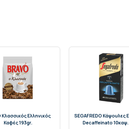
 Κλασσικός Ελληνικός
SEGAFREDO Κάψουλες E
Καφές 193gr.
Decaffeinato 10καψ. 