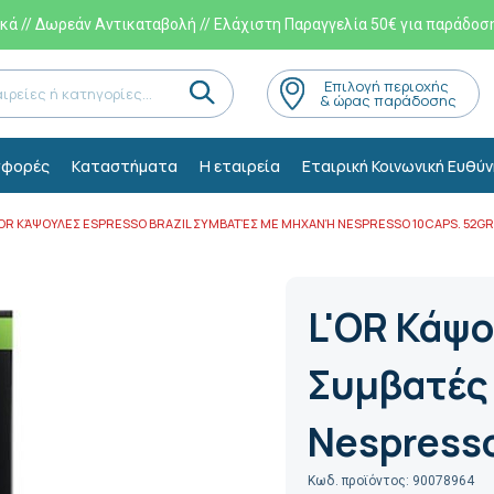
ά // Δωρεάν Αντικαταβολή // Ελάχιστη Παραγγελία 50€ για παράδοσ
Eπιλογή περιοχής
& ώρας παράδοσης
φορές
Kαταστήματα
Η εταιρεία
Εταιρική Κοινωνική Ευθύν
'OR ΚΆΨΟΥΛΕΣ ESPRESSO BRAZIL ΣΥΜΒΑΤΈΣ ΜΕ ΜΗΧΑΝΉ NESPRESSO 10CAPS. 52GR
L'OR Κάψο
Συμβατές
Nespresso
Κωδ. προϊόντος: 90078964