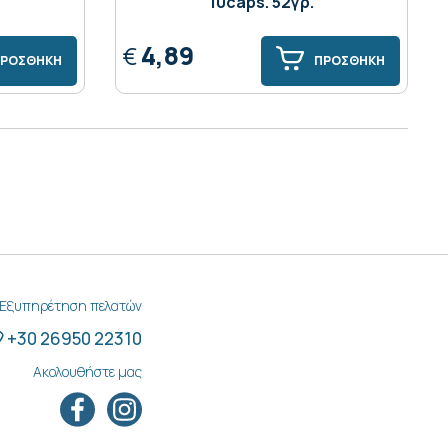
10caps. 52γρ.
4,89
€
ΡΟΣΘΗΚΗ
ΠΡΟΣΘΗΚΗ
Εξυπηρέτηση πελατών
+30 26950 22310
Ακολουθήστε μας