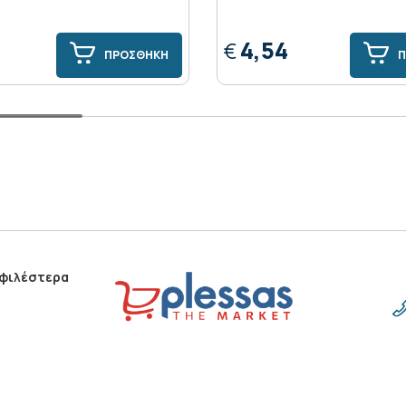
4,54
€
ΠΡΟΣΘΗΚΗ
Π
οφιλέστερα