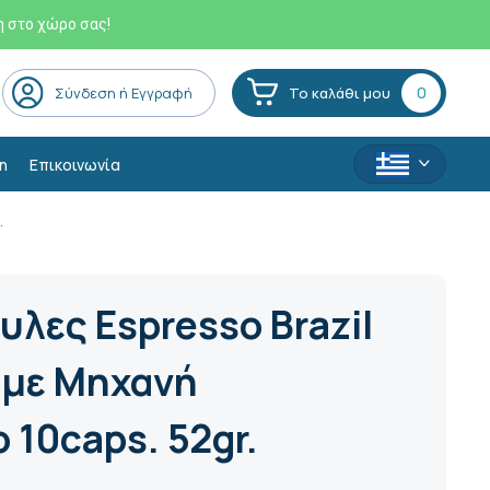
η στο χώρο σας!
0
Σύνδεση ή Εγγραφή
Το καλάθι μου
η
Επικοινωνία
.
υλες Espresso Brazil
 με Μηχανή
 10caps. 52gr.