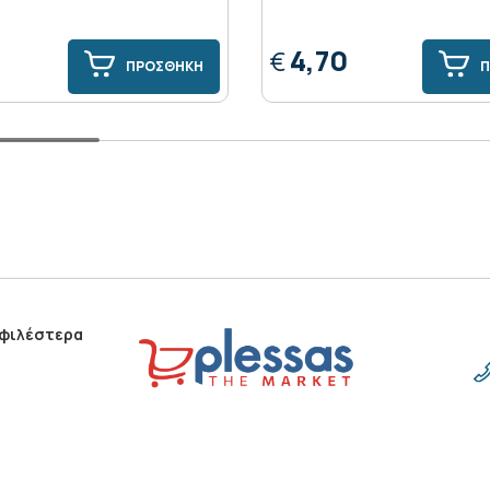
4,70
€
ΠΡΟΣΘΗΚΗ
Π
οφιλέστερα