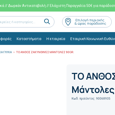
ά // Δωρεάν Αντικαταβολή // Ελάχιστη Παραγγελία 50€ για παράδοσ
Eπιλογή περιοχής
& ώρας παράδοσης
φορές
Kαταστήματα
Η εταιρεία
Εταιρική Κοινωνική Ευθύν
ΚΑ ΓΛΥΚΑ
ΤΟ ΑΝΘΟΣ ΖΑΚΥΝΘΙΝΈΣ ΜΆΝΤΟΛΕΣ 90GR.
ΤΟ ΑΝΘΟΣ
Μάντολες 
Κωδ. προϊόντος: 90068935