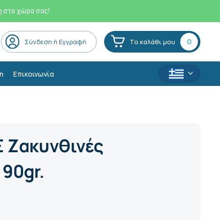
η στο χώρο σας!
0
Σύνδεση ή Εγγραφή
Το καλάθι μου
η
Επικοινωνία
 Ζακυνθινές
90gr.